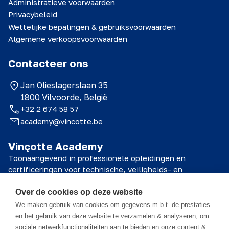
Administratieve voorwaarden
Privacybeleid
Wettelijke bepalingen & gebruiksvoorwaarden
Algemene verkoopsvoorwaarden
Contacteer ons
Jan Olieslagerslaan 35
1800 Vilvoorde, België
+32 2 674 58 57
academy@vincotte.be
Vinçotte Academy
Toonaangevend in professionele opleidingen en
certificeringen voor technische, veiligheids- en
kwaliteitsprofessionals.
Over de cookies op deze website
© 2026 Vinçotte Academy
We maken gebruik van cookies om gegevens m.b.t. de prestaties
en het gebruik van deze website te verzamelen & analyseren, om
sociale netwerkfunctionaliteiten aan te bieden en onze content &