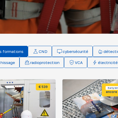
s formations
CND
cybersécurité
détecti
 hissage
radioprotection
VCA
électricité
€ 539
Early bi
encore 