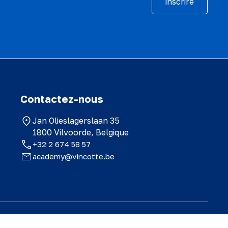
inscrire
Contactez-nous
Jan Olieslagerslaan 35
1800 Vilvoorde, Belgique
+32 2 674 58 57
academy@vincotte.be
ériel est exclusivement destiné au participant et ne peut être