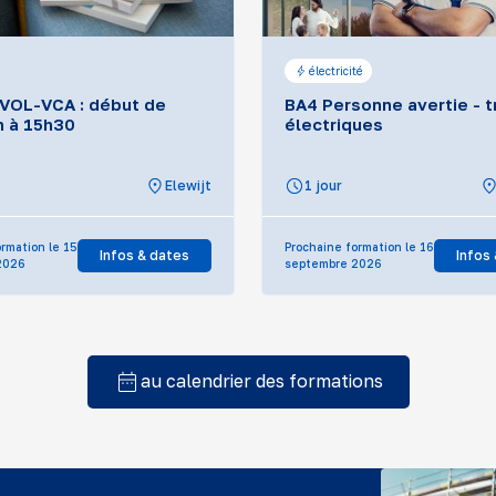
électricité
VOL-VCA : début de
BA4 Personne avertie - 
n à 15h30
électriques
Elewijt
1 jour
rmation le 15
Prochaine formation le 16
Infos & dates
Infos
2026
septembre 2026
au calendrier des formations