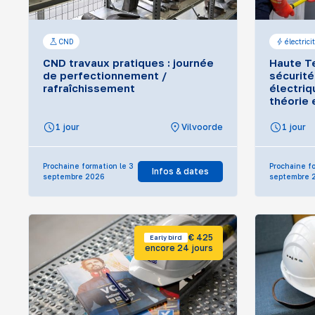
CND
électrici
CND travaux pratiques : journée
Haute Te
de perfectionnement /
sécurité
rafraîchissement
électriq
théorie 
1 jour
Vilvoorde
1 jour
Prochaine formation le 3
Prochaine fo
Infos & dates
septembre 2026
septembre 
€ 425
Early bird
encore 24 jours