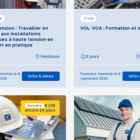
té
VCA
nsion : Travailler en
VOL-VCA : Formation et
 aux installations
ues à haute tension en
et en pratique
Gembloux
2 jours
rmation le 8
Prochaine formation le 8
Infos & dates
Infos
2026
septembre 2026
€ 108
Early bird
encore 24 jours