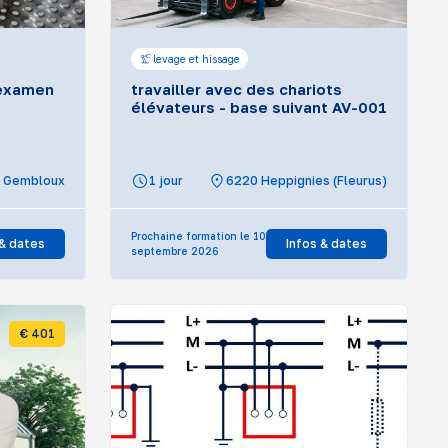
levage et hissage
 examen
travailler avec des chariots
élévateurs - base suivant AV-001
Gembloux
1 jour
6220 Heppignies (Fleurus)
Prochaine formation le 10
 & dates
Infos & dates
septembre 2026
€ 401