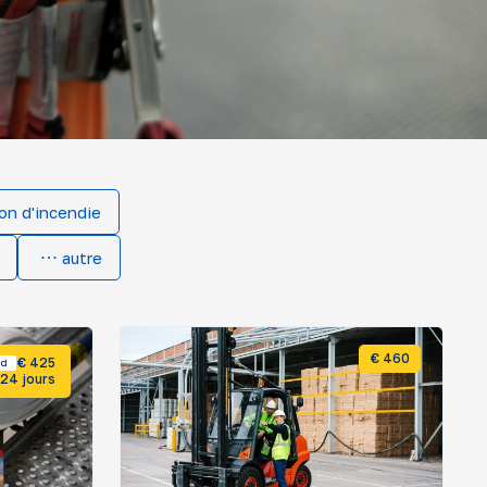
on d'incendie
autre
€ 460
€ 425
rd
24 jours