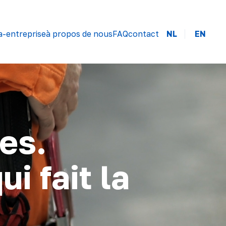
a-entreprise
à propos de nous
FAQ
contact
NL
EN
es.
i fait la