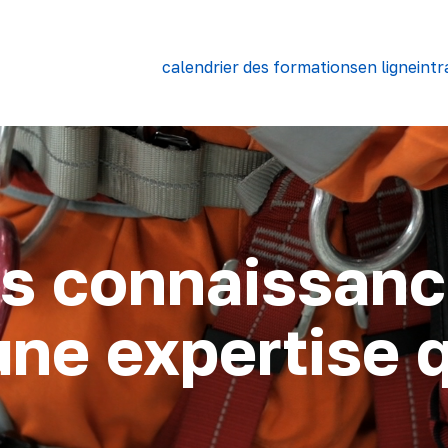
calendrier des formations
en ligne
intr
s connaissanc
e expertise qu