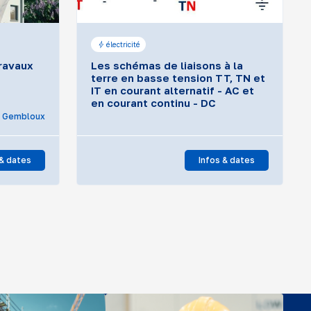
électricité
travaux
Les schémas de liaisons à la
terre en basse tension TT, TN et
IT en courant alternatif - AC et
en courant continu - DC
Gembloux
 & dates
Infos & dates