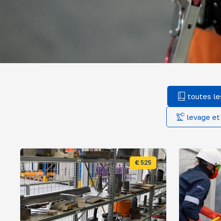
toutes le
levage et
€ 525