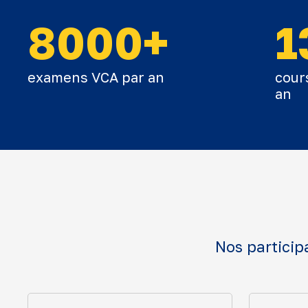
8000+
1
examens VCA par an
cour
an
Nos particip